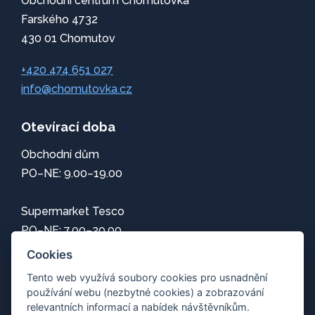
Obchodní centrum Chomutovka
Farského 4732
430 01 Chomutov
+420 474 651 027
info@chomutovka.cz
Otevírací doba
Obchodní dům
PO–NE: 9.00–19.00
Supermarket Tesco
PO–NE: 7.00–20.00
Cookies
Informace
Tento web využívá soubory cookies pro usnadnění
používání webu (nezbytné cookies) a zobrazování
Jak se k nám dostanete
relevantních informací a nabídek návštěvníkům.
Mapa centra