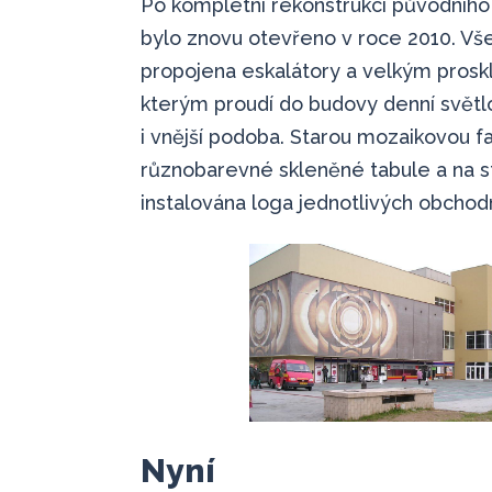
Po kompletní rekonstrukci původního
bylo znovu otevřeno v roce 2010. Vš
propojena eskalátory a velkým prosk
kterým proudí do budovy denní světl
i vnější podoba. Starou mozaikovou f
různobarevné skleněné tabule a na s
instalována loga jednotlivých obchod
Nyní