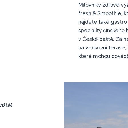
Milovníky zdravé výž
fresh & Smoothie, kt
najdete také gastro
speciality čínského 
v České baště. Za 
na venkovní terase, 
které mohou dovádět
viště)