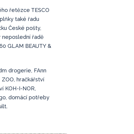
vého řetězce TESCO
lňky také řadu
čku České pošty,
v neposlední řadě
n 360 GLAM BEAUTY &
dm drogerie, FAnn
ZOO, hračkářství
tví KOH-I-NOR,
ego, domácí potřeby
lt.