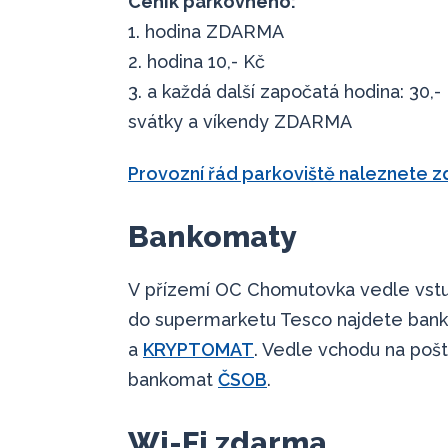
Ceník parkovného:
1. hodina ZDARMA
2. hodina 10,- Kč
3. a každá další započatá hodina: 30,-
svátky a víkendy ZDARMA
Provozní řád parkoviště naleznete z
Bankomaty
V přízemí OC Chomutovka vedle vst
do supermarketu Tesco najdete ba
a
KRYPTOMAT
. Vedle vchodu na pošt
bankomat
ČSOB
.
Wi-Fi zdarma