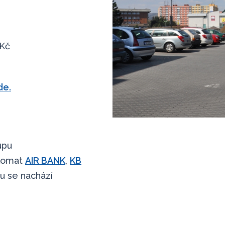
 Kč
de.
upu
nkomat
AIR BANK
,
KB
u se nachází