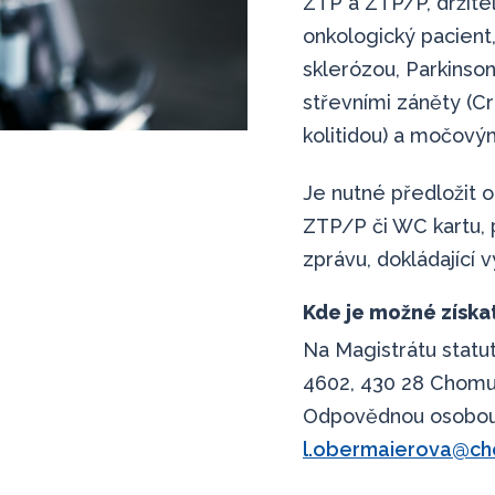
ZTP a ZTP/P, držitel
onkologický pacient,
sklerózou, Parkinso
střevními záněty (C
kolitidou) a močový
Je nutné předložit 
ZTP/P či WC kartu, 
zprávu, dokládající
Kde je možné získa
Na Magistrátu stat
4602, 430 28 Chomut
Odpovědnou osobou j
l.obermaierova@ch