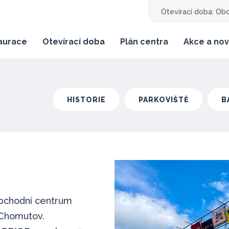
Otevírací doba:
Obc
taurace
Otevírací doba
Plán centra
Akce a nov
HISTORIE
PARKOVIŠTĚ
B
obchodní centrum
 Chomutov.