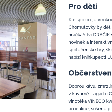
Pro děti
K dispozici je venko
Chomutovky by děti 
hračkářství DRÁČIK 
novinek a interaktivn
společenské hry, ško
nabízí knihkupectí 
Občerstven
Dobrou kávu, zmrzli
v kavárně Lagarto C
vinotéka VINECO kval
produkce, sušené plo