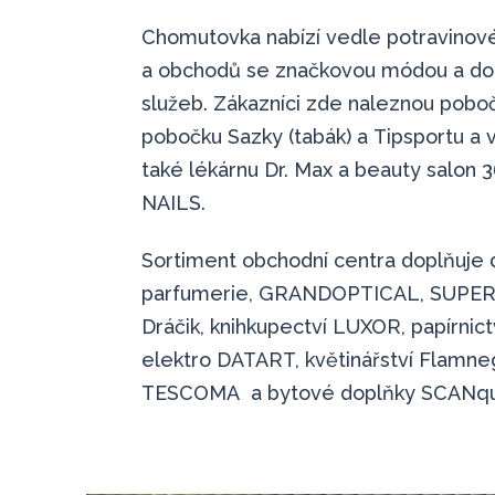
Chomutovka nabízí vedle potravino
a obchodů se značkovou módou a dop
služeb. Zákazníci zde naleznou pobo
pobočku Sazky (tabák) a Tipsportu a 
také lékárnu Dr. Max a beauty salo
NAILS.
Sortiment obchodní centra doplňuje 
parfumerie, GRANDOPTICAL, SUPER 
Dráčik, knihkupectví LUXOR, papírnic
elektro DATART, květinářství Flamn
TESCOMA a bytové doplňky SCANqui