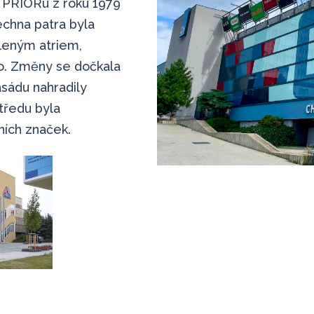
 PRIORu z roku 1979
echna patra byla
leným atriem,
o. Změny se dočkala
asádu nahradily
tředu byla
ních značek.