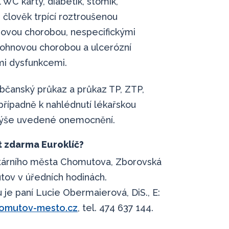
 WC karty, diabetik, stomik,
 člověk trpící roztroušenou
novou chorobou, nespecifickými
rohnovou chorobou a ulcerózní
mi dysfunkcemi.
občanský průkaz a průkaz TP, ZTP,
případně k nahlédnutí lékařskou
 výše uvedené onemocnění.
t zdarma Euroklíč?
utárního města Chomutova, Zborovská
ov v úředních hodinách.
e paní Lucie Obermaierová, DiS., E:
omutov-mesto.cz
, tel. 474 637 144.