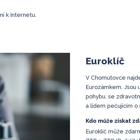
í k internetu.
Euroklíč
V Chomutovce najde
Eurozámkem. Jsou u
pohybu, se zdravotn
a lidem pečujícím o 
Kdo může získat zd
Euroklíč může zdarma