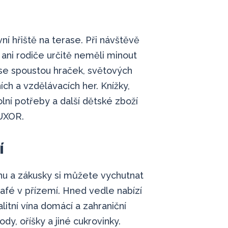
vní hřiště na terase. Při návštěvě
ani rodiče určitě neměli minout
se spoustou hraček, světových
ích a vzdělávacích her. Knížky,
lní potřeby a další dětské zboží
LUXOR.
í
nu a zákusky si můžete vychutnat
afé v přízemí. Hned vedle nabízí
itní vína domácí a zahraniční
dy, oříšky a jiné cukrovinky.