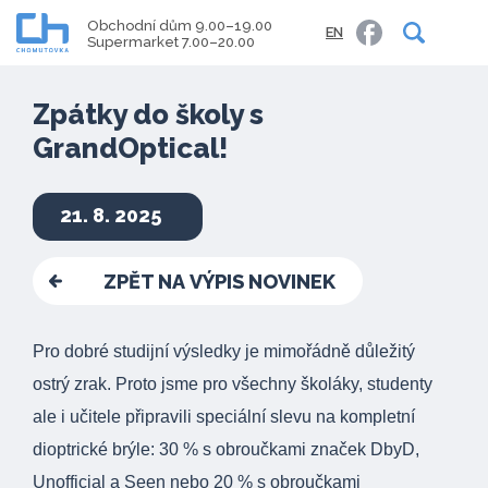
Obchodní dům 9.00–19.00
EN
Supermarket 7.00–20.00
Zpátky do školy s
GrandOptical!
21. 8. 2025
ZPĚT NA VÝPIS NOVINEK
Pro dobré studijní výsledky je mimořádně důležitý
ostrý zrak. Proto jsme pro všechny školáky, studenty
ale i učitele připravili speciální slevu na kompletní
dioptrické brýle: 30 % s obroučkami značek DbyD,
Unofficial a Seen nebo 20 % s obroučkami