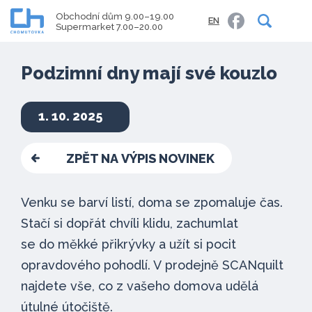
Obchodní dům 9.00–19.00
EN
Supermarket 7.00–20.00
Podzimní dny mají své kouzlo
1. 10. 2025
ZPĚT NA VÝPIS NOVINEK
Venku se barví listí, doma se zpomaluje čas.
Stačí si dopřát chvíli klidu, zachumlat
se do měkké přikrývky a užít si pocit
opravdového pohodlí. V prodejně SCANquilt
najdete vše, co z vašeho domova udělá
útulné útočiště.