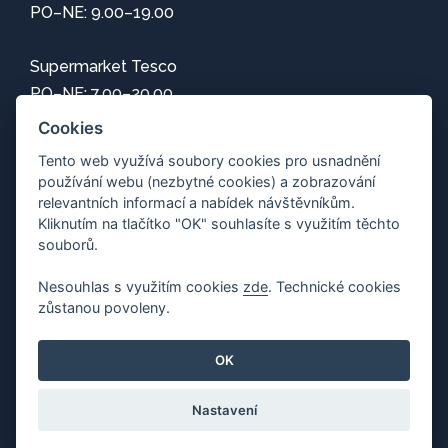
PO–NE: 9.00–19.00
Supermarket Tesco
PO–NE: 7.00–20.00
Cookies
Informace
Tento web využívá soubory cookies pro usnadnění
používání webu (nezbytné cookies) a zobrazování
Jak se k nám dostanete
relevantních informací a nabídek návštěvníkům.
Mapa centra
Kliknutím na tlačítko "OK" souhlasíte s využitím těchto
Parkování
souborů.
Wi-Fi zdarma
Nesouhlas s využitím cookies
zde
. Technické cookies
Ochrana osobních údajů
zůstanou povoleny.
Upravit nastavení cookies
OK
Nastavení