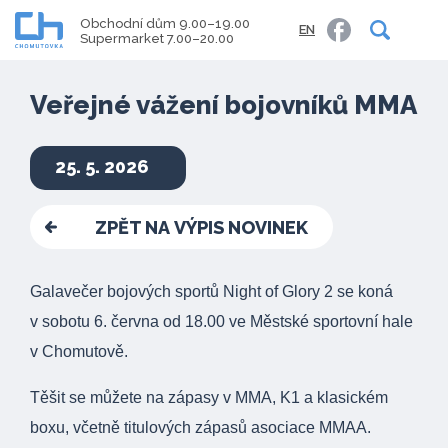
Obchodní dům 9.00–19.00
EN
Supermarket 7.00–20.00
Veřejné vážení bojovníků MMA
25. 5. 2026
ZPĚT NA VÝPIS NOVINEK
Galavečer bojových sportů Night of Glory 2 se koná
v sobotu 6. června od 18.00 ve Městské sportovní hale
v Chomutově.
Těšit se můžete na zápasy v MMA, K1 a klasickém
boxu, včetně titulových zápasů asociace MMAA.