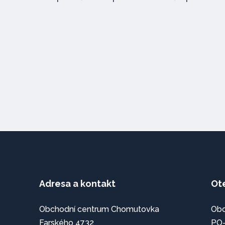
Adresa a kontakt
Ot
Obchodní centrum Chomutovka
Obc
Farského 4732
PO–