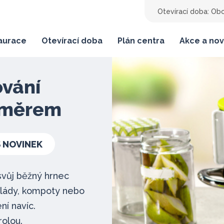
Otevírací doba:
Obc
taurace
Otevírací doba
Plán centra
Akce a nov
ování
oměrem
S NOVINEK
vůj běžný hrnec
elády, kompoty nebo
í navíc.
olou.