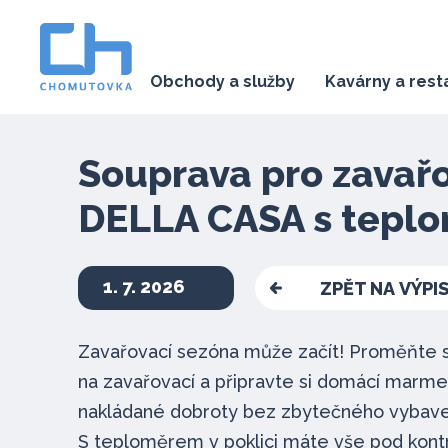
Obchody a služby
Kavárny a res
Souprava pro zavař
DELLA CASA s tepl
1. 7. 2026
ZPĚT NA VÝPI
Zavařovací sezóna může začít! Proměňte s
na zavařovací a připravte si domácí marm
nakládané dobroty bez zbytečného vybaven
S teploměrem v poklici máte vše pod kontr