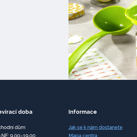
evírací doba
Informace
hodní dům
Jak se k nám dostanete
NE: 9.00–19.00
Mapa centra