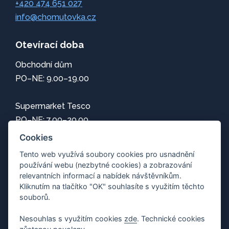
+420 474 651 027
info@chomutovka.cz
Otevírací doba
Obchodní dům
PO–NE: 9.00–19.00
Supermarket Tesco
PO–NE: 7.00–20.00
Cookies
Informace
Tento web využívá soubory cookies pro usnadnění
používání webu (nezbytné cookies) a zobrazování
Jak se k nám dostanete
relevantních informací a nabídek návštěvníkům.
Mapa centra
Kliknutím na tlačítko "OK" souhlasíte s využitím těchto
Parkování
souborů.
Wi-Fi zdarma
Nesouhlas s využitím cookies
zde
. Technické cookies
Ochrana osobních údajů