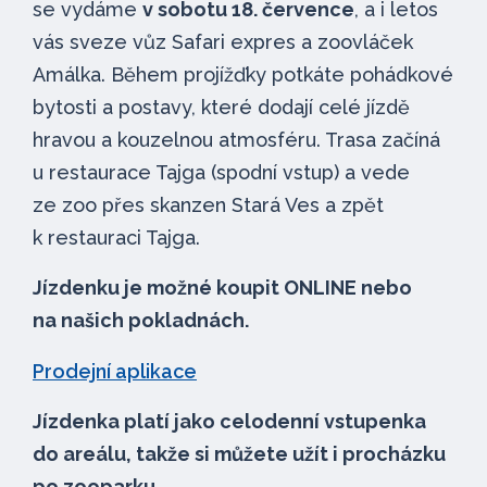
se vydáme
v sobotu 18. července
, a i letos
vás sveze vůz Safari expres a zoovláček
Amálka. Během projížďky potkáte pohádkové
bytosti a postavy, které dodají celé jízdě
hravou a kouzelnou atmosféru. Trasa začíná
u restaurace Tajga (spodní vstup) a vede
ze zoo přes skanzen Stará Ves a zpět
k restauraci Tajga.
Jízdenku je možné koupit ONLINE nebo
na našich pokladnách.
Prodejní aplikace
Jízdenka platí jako celodenní vstupenka
do areálu, takže si můžete užít i procházku
po zooparku.