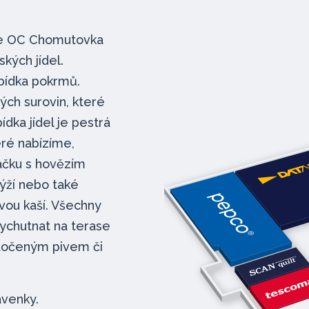
ře OC Chomutovka
kých jídel.
abídka pokrmů.
vých surovin, které
ídka jídel je pestrá
eré nabízíme,
áčku s hovězím
ýží nebo také
vou kaší. Všechny
vychutnat na terase
m točeným pivem či
avenky.