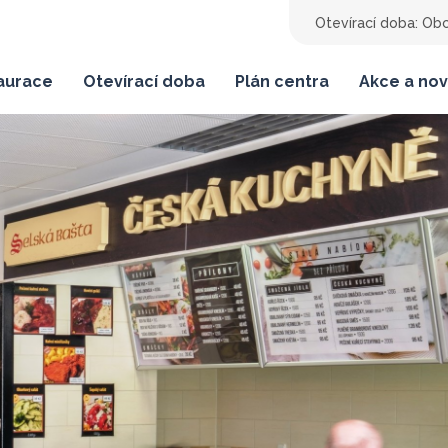
Otevírací doba:
Obc
taurace
Otevírací doba
Plán centra
Akce a nov