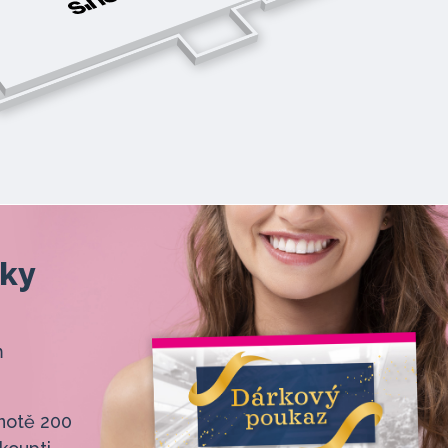
eky
m
notě 200