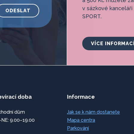
a 500 Kč můžete za
v sázkové kanceláři
ODESLAT
SPORT.
e
VÍCE INFORMAC
evírací doba
Informace
hodní dům
Jak se k nám dostanete
NE: 9.00–19.00
Mapa centra
Parkování