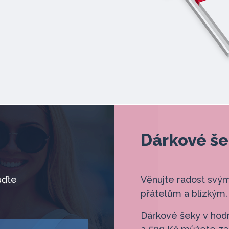
Dárkové š
uďte
Věnujte radost svý
přátelům a blízkým.
Dárkové šeky v hod