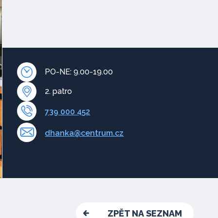
PO-NE: 9.00-19.00
2. patro
739 000 452
dhanka@centrum.cz
ZPĚT NA SEZNAM