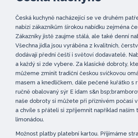
Česká kuchyně nacházející se ve druhém pat
nabízí zákazníkům širokou nabídku zejména čes
Zákazníky jistě zaujme stálá, ale také denní n
Všechna jídla jsou vyráběna z kvalitních, čerst
dodávají přední čeští i světoví dodavatelé. Nab
a každý si zde vybere. Za klasické dobroty, kt
můžeme zmínit tradiční českou svíčkovou om
masem a knedlíčkem, dále pečené kuřátko s r
ručně obalovaný sýr E idam s&n bsp;bramboro
naše dobroty si můžete při příznivém počasí 
a chvíle s přáteli si zpříjemnit například naší
limonádou.
Možnost platby platební kartou. Přijímáme str