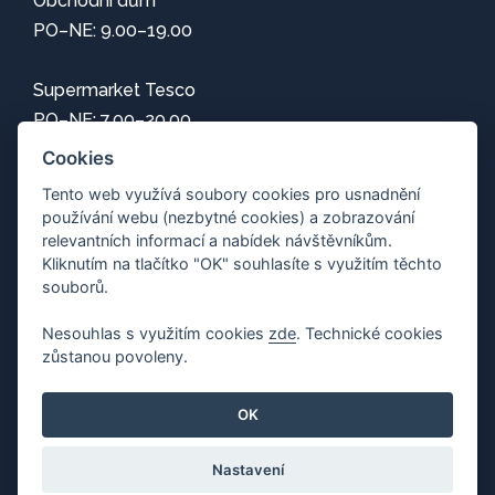
Obchodní dům
PO–NE: 9.00–19.00
Supermarket Tesco
PO–NE: 7.00–20.00
Cookies
Informace
Tento web využívá soubory cookies pro usnadnění
používání webu (nezbytné cookies) a zobrazování
Jak se k nám dostanete
relevantních informací a nabídek návštěvníkům.
Mapa centra
Kliknutím na tlačítko "OK" souhlasíte s využitím těchto
Parkování
souborů.
Wi-Fi zdarma
Nesouhlas s využitím cookies
zde
. Technické cookies
Ochrana osobních údajů
zůstanou povoleny.
Upravit nastavení cookies
OK
Nastavení