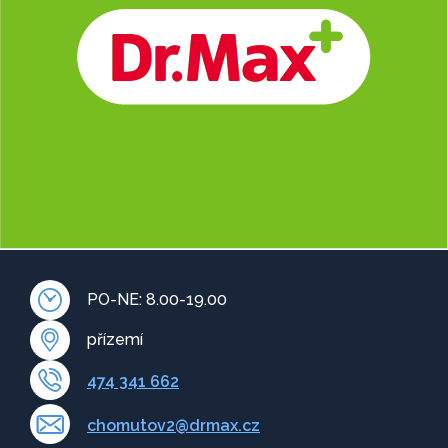
PO-NE: 8.00-19.00
přízemí
474 341 662
chomutov2@drmax.cz